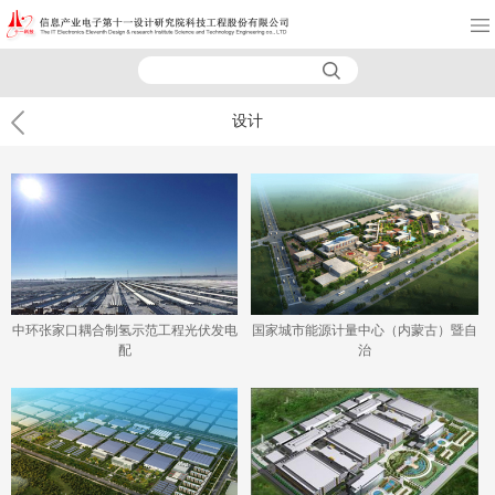
设计
中环张家口耦合制氢示范工程光伏发电
国家城市能源计量中心（内蒙古）暨自
配
治