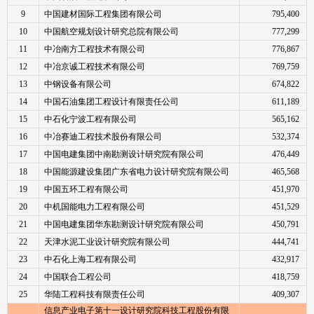
9
中国建材国际工程集团有限公司
795,400 
10
中国航空规划设计研究总院有限公司
777,299 
11
中冶南方工程技术有限公司
776,867 
12
中冶京诚工程技术有限公司
769,759 
13
中钢设备有限公司
674,822 
14
中国石油集团工程设计有限责任公司
611,189 
15
中石化宁波工程有限公司
565,162 
16
中冶赛迪工程技术股份有限公司
532,374 
17
中国电建集团中南勘测设计研究院有限公司
476,449 
18
中国能源建设集团广东省电力设计研究院有限公司
465,568 
19
中国五环工程有限公司
451,970 
20
中机国能电力工程有限公司
451,529 
21
中国电建集团华东勘测设计研究院有限公司
450,791 
22
天津水泥工业设计研究院有限公司
444,741 
23
中石化上海工程有限公司
432,917 
24
中国联合工程公司
418,759 
25
华陆工程科技有限责任公司
409,307 
信息产业电子第十一设计研究院科技工程股份有限