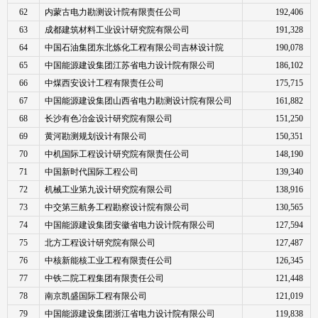
62
内蒙古电力勘测设计院有限责任公司
192,406 
63
成都建筑材料工业设计研究院有限公司
191,328 
64
中国石油集团东北炼化工程有限公司吉林设计院
190,078 
65
中国能源建设集团江苏省电力设计院有限公司
186,102 
66
中煤西安设计工程有限责任公司
175,715 
67
中国能源建设集团山西省电力勘测设计院有限公司
161,882 
68
长沙有色冶金设计研究院有限公司
151,250 
69
黄河勘测规划设计有限公司
150,351 
70
中机国际工程设计研究院有限责任公司
148,190 
71
中国新时代国际工程公司
139,340 
72
机械工业第九设计研究院有限公司
138,916 
73
中交第三航务工程勘察设计院有限公司
130,565 
74
中国能源建设集团安徽省电力设计院有限公司
127,594 
75
北方工程设计研究院有限公司
127,487 
76
中核新能核工业工程有限责任公司
126,345 
77
中铁二院工程集团有限责任公司
121,448 
78
南京凯盛国际工程有限公司
121,019 
79
中国能源建设集团浙江省电力设计院有限公司
119,838 