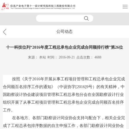
公司动态
十一科技位列“2016年度工程总承包企业完成合同额排行榜”第26位
来源：
本站
时间：
2016-09-21
点击次数：
4688
按照《关于2016年开展从事工程项目管理和工程总承包企业完成
合同额百名排序工作的通知》（中设协字[2016]9号）的有关精神，中
国勘察设计协会建设项目管理和工程总承包分会在全国勘察设计行业
组织开展了从事工程项目管理和工程总承包企业完成合同额百名排序
工作。
在各地方、各部门勘察设计同业协会支持与配合下，相关企业完
成了工程总承包排序数据的自主申报工作，各部门勘察设计同业协会