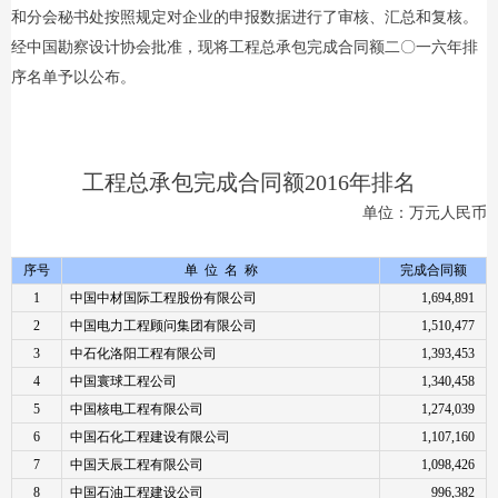
和分会秘书处按照规定对企业的申报数据进行了审核、汇总和复核。
经中国勘察设计协会批准，现将工程总承包完成合同额二〇一六年排
序名单予以公布。
工程总承包完成合同额2016年排名
单位：万元人民币
序号
单  位  名  称
完成合同额
1
中国中材国际工程股份有限公司
1,694,891 
2
中国电力工程顾问集团有限公司
1,510,477 
3
中石化洛阳工程有限公司
1,393,453 
4
中国寰球工程公司
1,340,458 
5
中国核电工程有限公司
1,274,039 
6
中国石化工程建设有限公司
1,107,160 
7
中国天辰工程有限公司
1,098,426 
8
中国石油工程建设公司
996,382 