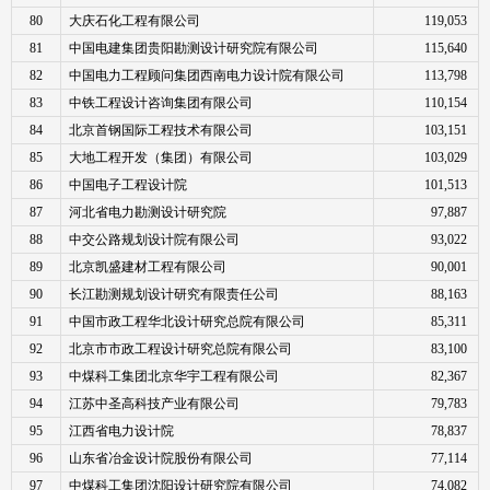
80
大庆石化工程有限公司
119,053 
81
中国电建集团贵阳勘测设计研究院有限公司
115,640 
82
中国电力工程顾问集团西南电力设计院有限公司
113,798 
83
中铁工程设计咨询集团有限公司
110,154 
84
北京首钢国际工程技术有限公司
103,151 
85
大地工程开发（集团）有限公司
103,029 
86
中国电子工程设计院
101,513 
87
河北省电力勘测设计研究院
97,887 
88
中交公路规划设计院有限公司
93,022 
89
北京凯盛建材工程有限公司
90,001 
90
长江勘测规划设计研究有限责任公司
88,163 
91
中国市政工程华北设计研究总院有限公司
85,311 
92
北京市市政工程设计研究总院有限公司
83,100 
93
中煤科工集团北京华宇工程有限公司
82,367 
94
江苏中圣高科技产业有限公司
79,783 
95
江西省电力设计院
78,837 
96
山东省冶金设计院股份有限公司
77,114 
97
中煤科工集团沈阳设计研究院有限公司
74,082 