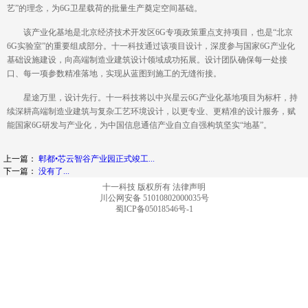
艺”的理念，为6G卫星载荷的批量生产奠定空间基础。
该产业化基地是北京经济技术开发区6G专项政策重点支持项目，也是“北京
6G实验室”的重要组成部分。十一科技通过该项目设计，深度参与国家6G产业化
基础设施建设，向高端制造业建筑设计领域成功拓展。设计团队确保每一处接
口、每一项参数精准落地，实现从蓝图到施工的无缝衔接。
星途万里，设计先行。十一科技将以中兴星云6G产业化基地项目为标杆，持
续深耕高端制造业建筑与复杂工艺环境设计，以更专业、更精准的设计服务，赋
能国家6G研发与产业化，为中国信息通信产业自立自强构筑坚实“地基”。
上一篇：
郫都•芯云智谷产业园正式竣工...
下一篇：
没有了...
十一科技 版权所有
法律声明
川公网安备 51010802000035号
蜀ICP备05018546号-1