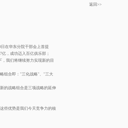
返回>>
30日在华东分院干部会上首提
07亿，成功迈入百亿俱乐部；
况下，我们将继续努力实现新的目
略组合即："三化战略"、"三大
项新的战略组合是三项战略的延伸
，这些优势是我们今天竞争力的核