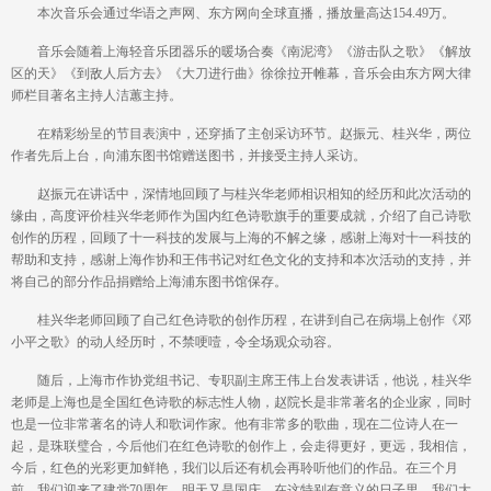
本次音乐会通过华语之声网、东方网向全球直播，播放量高达154.49万。
音乐会随着上海轻音乐团器乐的暖场合奏《南泥湾》《游击队之歌》《解放
区的天》《到敌人后方去》《大刀进行曲》徐徐拉开帷幕，音乐会由东方网大律
师栏目著名主持人洁蕙主持。
在精彩纷呈的节目表演中，还穿插了主创采访环节。赵振元、桂兴华，两位
作者先后上台，向浦东图书馆赠送图书，并接受主持人采访。
赵振元在讲话中，深情地回顾了与桂兴华老师相识相知的经历和此次活动的
缘由，高度评价桂兴华老师作为国内红色诗歌旗手的重要成就，介绍了自己诗歌
创作的历程，回顾了十一科技的发展与上海的不解之缘，感谢上海对十一科技的
帮助和支持，感谢上海作协和王伟书记对红色文化的支持和本次活动的支持，并
将自己的部分作品捐赠给上海浦东图书馆保存。
桂兴华老师回顾了自己红色诗歌的创作历程，在讲到自己在病塌上创作《邓
小平之歌》的动人经历时，不禁哽噎，令全场观众动容。
随后，上海市作协党组书记、专职副主席王伟上台发表讲话，他说，桂兴华
老师是上海也是全国红色诗歌的标志性人物，赵院长是非常著名的企业家，同时
也是一位非常著名的诗人和歌词作家。他有非常多的歌曲，现在二位诗人在一
起，是珠联璧合，今后他们在红色诗歌的创作上，会走得更好，更远，我相信，
今后，红色的光彩更加鲜艳，我们以后还有机会再聆听他们的作品。在三个月
前，我们迎来了建党70周年，明天又是国庆，在这特别有意义的日子里，我们大