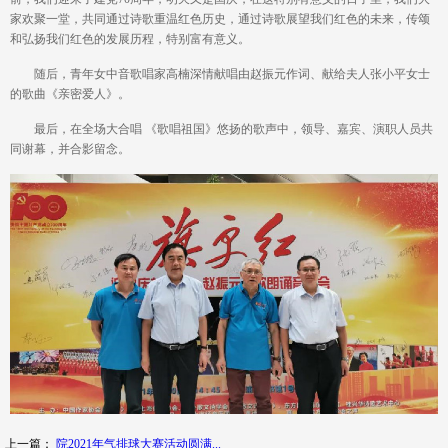
家欢聚一堂，共同通过诗歌重温红色历史，通过诗歌展望我们红色的未来，传颂
和弘扬我们红色的发展历程，特别富有意义。
随后，青年女中音歌唱家高楠深情献唱由赵振元作词、献给夫人张小平女士
的歌曲《亲密爱人》。
最后，在全场大合唱 《歌唱祖国》悠扬的歌声中，领导、嘉宾、演职人员共
同谢幕，并合影留念。
上一篇：
院2021年气排球大赛活动圆满...