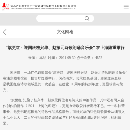
文化园地
“旗更红 · 迎国庆桂兴华、赵振元诗歌朗诵音乐会” 在上海隆重举行
来源：
本站
时间：
2021-09-30
点击次数：
4852
国庆前，一场红色诗歌盛会“旗更红 · 迎国庆桂兴华、赵振元诗歌朗诵音乐会”
在浦东图书馆第一报告厅隆重举行，闪亮浦东。传承红色基因，赓续红色血脉，
是我国红色诗歌领域里的一次盛会，在建党100周年的特别年度，更显珍贵与荣
光。
“旗更红”汇聚了桂兴华、赵振元两位著名诗人的10篇作品，其中还有两人合
作创作的新作《1921：上海的印记》，更是令诗歌爱好者期待不已。十一科技董
事长、党委书记赵振元的诗歌作品风格豪放，而桂兴华的红色诗歌擅长从细节入
手以小见大，二人的作品由知名朗诵家与社区草根朗诵团队共同演绎，精彩纷
呈。