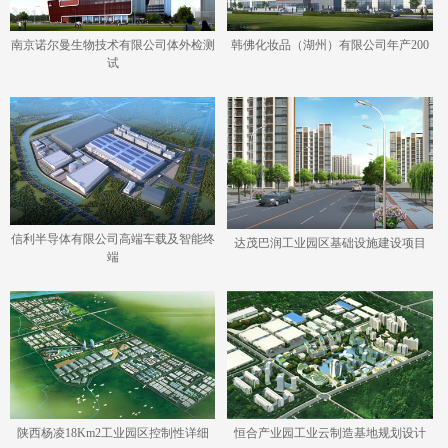
南京诺尔曼生物技术有限公司体外检测
韩佛化妆品（湖州）有限公司年产200
试
信利半导体有限公司高端车载及智能终
达茂巴润工业园区基础设施建设项目
端
陕西杨凌18Km2工业园区控制性详细
恒合产业园工业云制造基地规划设计