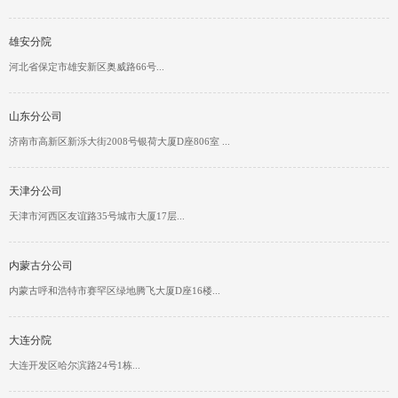
雄安分院
河北省保定市雄安新区奥威路66号...
山东分公司
济南市高新区新泺大街2008号银荷大厦D座806室 ...
天津分公司
天津市河西区友谊路35号城市大厦17层...
内蒙古分公司
内蒙古呼和浩特市赛罕区绿地腾飞大厦D座16楼...
大连分院
大连开发区哈尔滨路24号1栋...