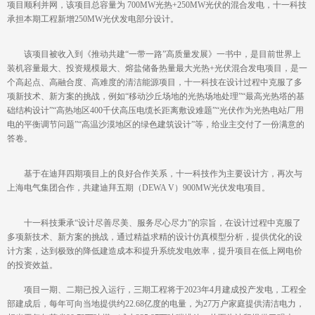
项目顺利并网，该项目总容量为 700MW光热+250MW光伏的混合发电，十一科技
承担本期工程新增250MW光伏发电部分设计。
该项目被收入到《推动共建“一带一路”高质量发展》一书中，是目前世界上
装机容量最大、投资规模最大、熔盐储备热量最大光热+光伏混合发电项目，是一
个高起点、高融合度、高难度的清洁能源项目，十一科技在设计过程中克服了多
项新技术、新方案的挑战，例如“移动沙丘场地的光热场地处理”“最高光热塔的基
础结构设计”“高热地区400千伏高压电缆长距离敷设难题”“光伏作为光热电站厂用
电的平衡调节问题”“高温沙漠地区的绿色建筑设计”等，给业主交付了一份满意的
答卷。
基于在迪拜四期项目上的良好合作关系，十一科技作为主要设计方，再次与
上海电气集团合作，共建迪拜五期（DEWA V）900MW光伏发电项目。
十一科技秉承“设计尽善尽美、服务尽心尽力”的宗旨，在设计过程中克服了
多项新技术、新方案的挑战，通过精益求精的设计仿真模型分析，提供优化的设
计方案，达到极致的降低建造成本和提升系统发电效率，提升项目在低上网电价
的投资效益。
项目一期、二期已投入运行，三期工程将于2023年4月建成投产发电，工程全
部建成后，每年可向当地提供约22.68亿度的电量，为27万户家庭提供清洁电力，