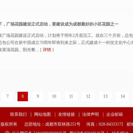
下，广场花园建设正式启动，要建设成为成都最好的小区花园之一
十一科技广场花园建设正式启动，计划将于明年2月底完工。就在三个月前，
总包公司在新中国成立70周年即将到来之际，正式建成十一科技文化中心
屋顶花园、阳光餐...
[
详情
]
7
8
9
10
11
12
13
14
联系我们
网站地图
友情链接
法律声明
企业邮箱
版权所有 总部地址：成都市双林路251号 传真：028-84333172 邮编：