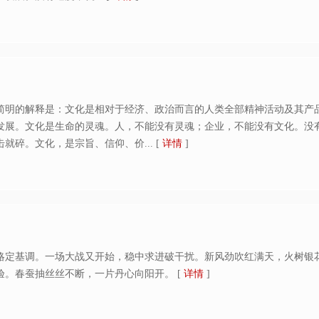
简明的解释是：文化是相对于经济、政治而言的人类全部精神活动及其产
发展。文化是生命的灵魂。人，不能没有灵魂；企业，不能没有文化。没
就碎。文化，是宗旨、信仰、价...
[
详情
]
略定基调。一场大战又开始，稳中求进破干扰。新风劲吹红满天，火树银
验。春蚕抽丝丝不断，一片丹心向阳开。
[
详情
]